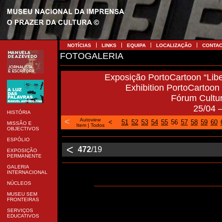
NOTÍCIAS
LINKS
EQUIPA
LOCALIZAÇÃO
CONTA
FOTOGALERIA
Exposição PortoCartoon “Libe
Exhibition PortoCartoon “
Fórum Cultu
25/04 
HISTÓRIA
<
Autoview
<
51
52
53
54
55
56
57
58
59
60
MISSÃO E
Item
|
Todos
OBJECTIVOS
ESPÓLIO
<
472
/19
EXPOSIÇÃO
PERMANENTE
GALERIA
INTERNACIONAL
NÚCLEOS
MUSEU SEM
FRONTEIRAS
SERVIÇOS
EDUCATIVOS