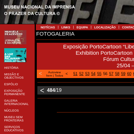
NOTÍCIAS
LINKS
EQUIPA
LOCALIZAÇÃO
CONTA
FOTOGALERIA
Exposição PortoCartoon “Libe
Exhibition PortoCartoon “
Fórum Cultu
25/04 
HISTÓRIA
<
Autoview
<
51
52
53
54
55
56
57
58
59
60
MISSÃO E
Item
|
Todos
OBJECTIVOS
ESPÓLIO
<
484
/19
EXPOSIÇÃO
PERMANENTE
GALERIA
INTERNACIONAL
NÚCLEOS
MUSEU SEM
FRONTEIRAS
SERVIÇOS
EDUCATIVOS