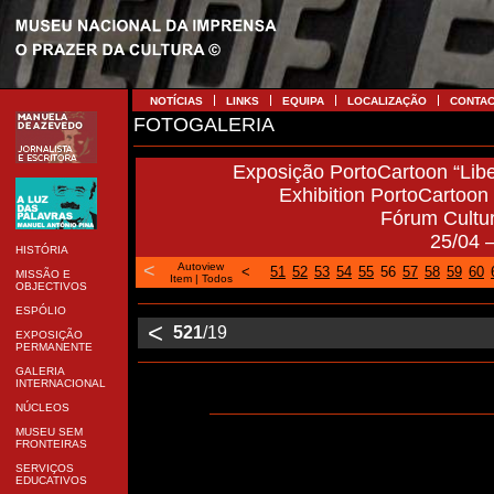
NOTÍCIAS
LINKS
EQUIPA
LOCALIZAÇÃO
CONTA
FOTOGALERIA
Exposição PortoCartoon “Libe
Exhibition PortoCartoon “
Fórum Cultu
25/04 
HISTÓRIA
<
Autoview
<
51
52
53
54
55
56
57
58
59
60
MISSÃO E
Item
|
Todos
OBJECTIVOS
ESPÓLIO
<
521
/19
EXPOSIÇÃO
PERMANENTE
GALERIA
INTERNACIONAL
NÚCLEOS
MUSEU SEM
FRONTEIRAS
SERVIÇOS
EDUCATIVOS