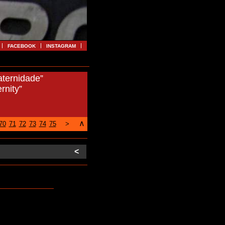
FACEBOOK
INSTAGRAM
aternidade”
rnity”
∧
70
71
72
73
74
75
>
<