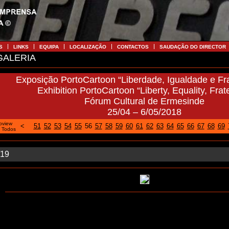
S
LINKS
EQUIPA
LOCALIZAÇÃO
CONTACTOS
SAUDAÇÃO DO DIRECTOR
ALERIA
Exposição PortoCartoon “Liberdade, Igualdade e Fr
Exhibition PortoCartoon “Liberty, Equality, Frate
Fórum Cultural de Ermesinde
25/04 – 6/05/2018
oview
<
51
52
53
54
55
56
57
58
59
60
61
62
63
64
65
66
67
68
69
|
Todos
/19