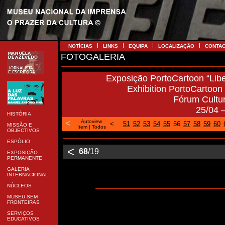
NOTÍCIAS
LINKS
EQUIPA
LOCALIZAÇÃO
CONTA
FOTOGALERIA
Exposição PortoCartoon “Libe
Exhibition PortoCartoon “
Fórum Cultu
25/04 
HISTÓRIA
<
Autoview
<
51
52
53
54
55
56
57
58
59
60
MISSÃO E
Item
|
Todos
OBJECTIVOS
ESPÓLIO
<
68
/19
EXPOSIÇÃO
PERMANENTE
GALERIA
INTERNACIONAL
NÚCLEOS
MUSEU SEM
FRONTEIRAS
SERVIÇOS
EDUCATIVOS