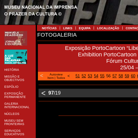
NOTÍCIAS
LINKS
EQUIPA
LOCALIZAÇÃO
CONTA
FOTOGALERIA
Exposição PortoCartoon “Libe
Exhibition PortoCartoon “
Fórum Cultu
25/04 
HISTÓRIA
<
Autoview
<
51
52
53
54
55
56
57
58
59
60
MISSÃO E
Item
|
Todos
OBJECTIVOS
ESPÓLIO
<
97
/19
EXPOSIÇÃO
PERMANENTE
GALERIA
INTERNACIONAL
NÚCLEOS
MUSEU SEM
FRONTEIRAS
SERVIÇOS
EDUCATIVOS