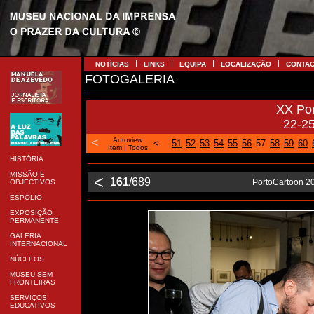
NOTÍCIAS
LINKS
EQUIPA
LOCALIZAÇÃO
CONTA
FOTOGALERIA
XX Po
22-2
<
Autoview
<
51
52
53
54
55
56
57
58
59
60
Item
|
Todos
HISTÓRIA
MISSÃO E
<
161
/689
PortoCartoon 20
OBJECTIVOS
ESPÓLIO
EXPOSIÇÃO
PERMANENTE
GALERIA
INTERNACIONAL
NÚCLEOS
MUSEU SEM
FRONTEIRAS
SERVIÇOS
EDUCATIVOS