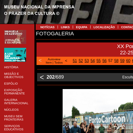
NOTÍCIAS
LINKS
EQUIPA
LOCALIZAÇÃO
CONTA
FOTOGALERIA
XX Po
22-2
<
Autoview
<
51
52
53
54
55
56
57
58
59
60
Item
|
Todos
HISTÓRIA
MISSÃO E
<
202
/689
Escult
OBJECTIVOS
ESPÓLIO
EXPOSIÇÃO
PERMANENTE
GALERIA
INTERNACIONAL
NÚCLEOS
MUSEU SEM
FRONTEIRAS
SERVIÇOS
EDUCATIVOS