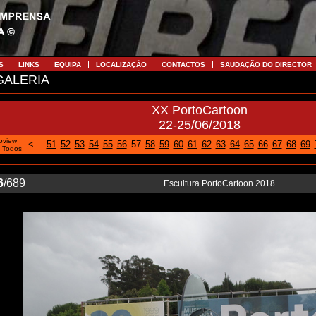
S
LINKS
EQUIPA
LOCALIZAÇÃO
CONTACTOS
SAUDAÇÃO DO DIRECTOR
ALERIA
XX PortoCartoon
22-25/06/2018
oview
<
51
52
53
54
55
56
57
58
59
60
61
62
63
64
65
66
67
68
69
|
Todos
6
/689
Escultura PortoCartoon 2018