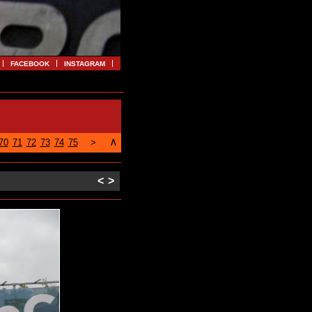
FACEBOOK
INSTAGRAM
∧
70
71
72
73
74
75
>
<
>