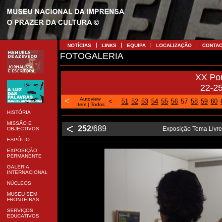
NOTÍCIAS
LINKS
EQUIPA
LOCALIZAÇÃO
CONTA
FOTOGALERIA
XX Po
22-2
<
Autoview
<
51
52
53
54
55
56
57
58
59
60
Item
|
Todos
HISTÓRIA
MISSÃO E
<
252
/689
Exposição Tema Livre
OBJECTIVOS
ESPÓLIO
EXPOSIÇÃO
PERMANENTE
GALERIA
INTERNACIONAL
NÚCLEOS
MUSEU SEM
FRONTEIRAS
SERVIÇOS
EDUCATIVOS