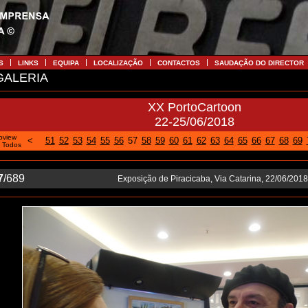
S
LINKS
EQUIPA
LOCALIZAÇÃO
CONTACTOS
SAUDAÇÃO DO DIRECTOR
ALERIA
XX PortoCartoon
22-25/06/2018
oview
<
51
52
53
54
55
56
57
58
59
60
61
62
63
64
65
66
67
68
69
|
Todos
7
/689
Exposição de Piracicaba, Via Catarina, 22/06/2018