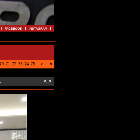
FACEBOOK
INSTAGRAM
∧
70
71
72
73
74
75
>
<
>
,