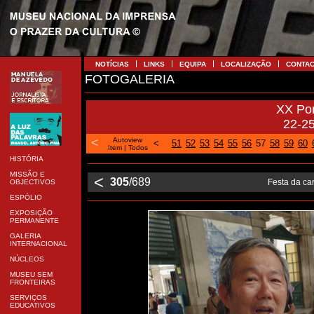
NOTÍCIAS
LINKS
EQUIPA
LOCALIZAÇÃO
CONTA
FOTOGALERIA
XX Po
22-2
<
Autoview
<
51
52
53
54
55
56
57
58
59
60
Item
|
Todos
HISTÓRIA
MISSÃO E
<
305
/689
Festa da car
OBJECTIVOS
ESPÓLIO
EXPOSIÇÃO
PERMANENTE
GALERIA
INTERNACIONAL
NÚCLEOS
MUSEU SEM
FRONTEIRAS
SERVIÇOS
EDUCATIVOS