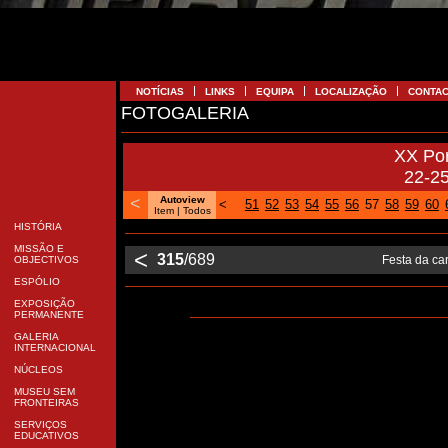
NOTÍCIAS
LINKS
EQUIPA
LOCALIZAÇÃO
CONTA
FOTOGALERIA
XX Po
22-2
<
Autoview
<
51
52
53
54
55
56
57
58
59
60
Item |
Todos
HISTÓRIA
MISSÃO E
<
315
/689
Festa da car
OBJECTIVOS
ESPÓLIO
EXPOSIÇÃO
PERMANENTE
GALERIA
INTERNACIONAL
NÚCLEOS
MUSEU SEM
FRONTEIRAS
SERVIÇOS
EDUCATIVOS