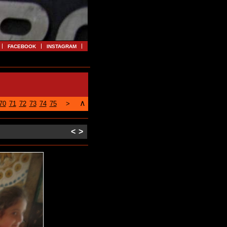
FACEBOOK
INSTAGRAM
∧
70
71
72
73
74
75
>
<
>