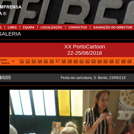
S
LINKS
EQUIPA
LOCALIZAÇÃO
CONTACTOS
SAUDAÇÃO DO DIRECTOR
ALERIA
XX PortoCartoon
22-25/06/2018
oview
<
51
52
53
54
55
56
57
58
59
60
61
62
63
64
65
66
67
68
69
|
Todos
9
/689
Festa da caricatura, S. Bento, 23/06/218