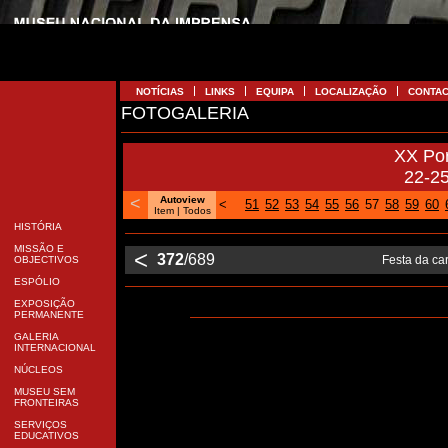
NOTÍCIAS
LINKS
EQUIPA
LOCALIZAÇÃO
CONTA
FOTOGALERIA
XX Po
22-2
<
Autoview
<
51
52
53
54
55
56
57
58
59
60
Item
| Todos
HISTÓRIA
MISSÃO E
<
372
/689
Festa da car
OBJECTIVOS
ESPÓLIO
EXPOSIÇÃO
PERMANENTE
GALERIA
INTERNACIONAL
NÚCLEOS
MUSEU SEM
FRONTEIRAS
SERVIÇOS
EDUCATIVOS