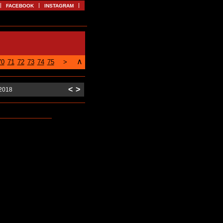
FACEBOOK
INSTAGRAM
∧
70
71
72
73
74
75
>
<
>
/2018