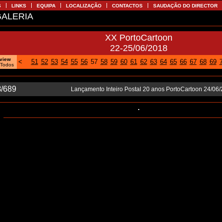
S
LINKS
EQUIPA
LOCALIZAÇÃO
CONTACTOS
SAUDAÇÃO DO DIRECTOR
ALERIA
XX PortoCartoon
22-25/06/2018
oview
<
51
52
53
54
55
56
57
58
59
60
61
62
63
64
65
66
67
68
69
 Todos
8
/689
Lançamento Inteiro Postal 20 anos PortoCartoon 24/06