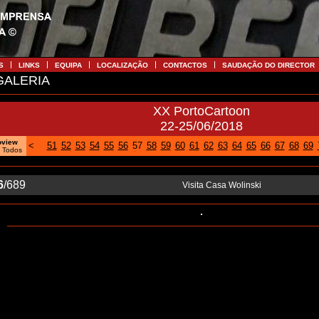
S
LINKS
EQUIPA
LOCALIZAÇÃO
CONTACTOS
SAUDAÇÃO DO DIRECTOR
ALERIA
XX PortoCartoon
22-25/06/2018
oview
<
51
52
53
54
55
56
57
58
59
60
61
62
63
64
65
66
67
68
69
|
Todos
6
/689
Visita Casa Wolinski