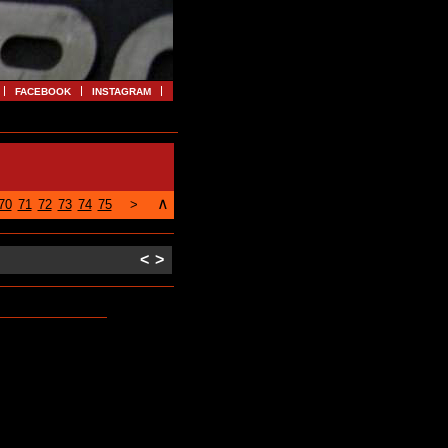
FACEBOOK
INSTAGRAM
∧
70
71
72
73
74
75
>
<
>