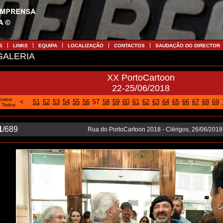
S
LINKS
EQUIPA
LOCALIZAÇÃO
CONTACTOS
SAUDAÇÃO DO DIRECTOR
ALERIA
XX PortoCartoon
22-25/06/2018
oview
<
51
52
53
54
55
56
57
58
59
60
61
62
63
64
65
66
67
68
69
|
Todos
1
/689
Rua do PortoCartoon 2018 - Clérigos, 26/06/2018