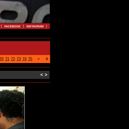
FACEBOOK
INSTAGRAM
∧
70
71
72
73
74
75
>
<
>