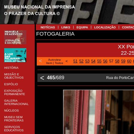
NOTÍCIAS
LINKS
EQUIPA
LOCALIZAÇÃO
CONTA
FOTOGALERIA
XX Po
22-2
<
Autoview
<
51
52
53
54
55
56
57
58
59
60
Item
|
Todos
HISTÓRIA
MISSÃO E
<
465
/689
Rua do PortoCart
OBJECTIVOS
ESPÓLIO
EXPOSIÇÃO
PERMANENTE
GALERIA
INTERNACIONAL
NÚCLEOS
MUSEU SEM
FRONTEIRAS
SERVIÇOS
EDUCATIVOS