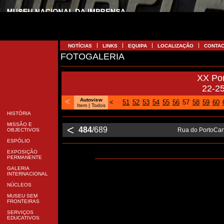
NOTÍCIAS
LINKS
EQUIPA
LOCALIZAÇÃO
CONTA
FOTOGALERIA
XX Po
22-2
<
Autoview
<
51
52
53
54
55
56
57
58
59
60
Item
| Todos
HISTÓRIA
MISSÃO E
<
484
/689
Rua do PortoCart
OBJECTIVOS
ESPÓLIO
EXPOSIÇÃO
PERMANENTE
GALERIA
INTERNACIONAL
NÚCLEOS
MUSEU SEM
FRONTEIRAS
SERVIÇOS
EDUCATIVOS