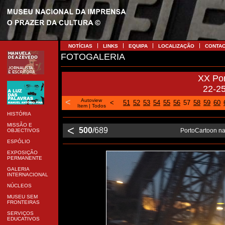
NOTÍCIAS
LINKS
EQUIPA
LOCALIZAÇÃO
CONTA
FOTOGALERIA
XX Po
22-2
<
Autoview
<
51
52
53
54
55
56
57
58
59
60
Item
|
Todos
HISTÓRIA
MISSÃO E
<
500
/689
PortoCartoon na
OBJECTIVOS
ESPÓLIO
EXPOSIÇÃO
PERMANENTE
GALERIA
INTERNACIONAL
NÚCLEOS
MUSEU SEM
FRONTEIRAS
SERVIÇOS
EDUCATIVOS