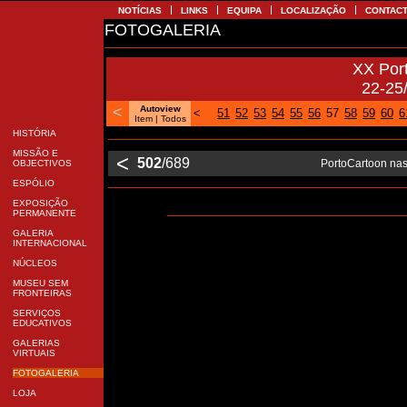
NOTÍCIAS
LINKS
EQUIPA
LOCALIZAÇÃO
CONTA
FOTOGALERIA
XX Po
22-2
<
Autoview
<
51
52
53
54
55
56
57
58
59
60
Item
| Todos
HISTÓRIA
MISSÃO E
<
502
/689
PortoCartoon na
OBJECTIVOS
ESPÓLIO
EXPOSIÇÃO
PERMANENTE
GALERIA
INTERNACIONAL
NÚCLEOS
MUSEU SEM
FRONTEIRAS
SERVIÇOS
EDUCATIVOS