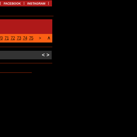
FACEBOOK
INSTAGRAM
∧
70
71
72
73
74
75
>
<
>