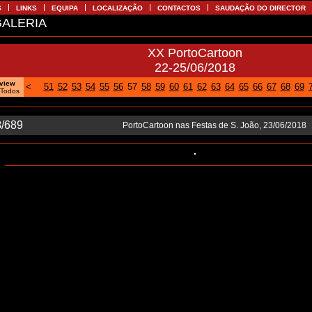
S
LINKS
EQUIPA
LOCALIZAÇÃO
CONTACTOS
SAUDAÇÃO DO DIRECTOR
ALERIA
XX PortoCartoon
22-25/06/2018
oview
<
51
52
53
54
55
56
57
58
59
60
61
62
63
64
65
66
67
68
69
|
Todos
3
/689
PortoCartoon nas Festas de S. João, 23/06/2018