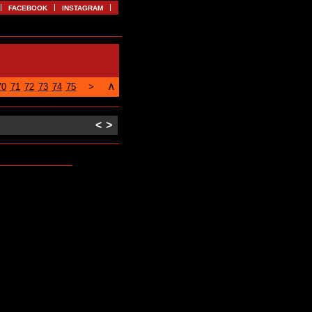
FACEBOOK
INSTAGRAM
∧
70
71
72
73
74
75
>
<
>