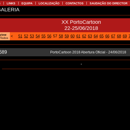
S
LINKS
EQUIPA
LOCALIZAÇÃO
CONTACTOS
SAUDAÇÃO DO DIRECTOR
ALERIA
XX PortoCartoon
22-25/06/2018
oview
<
51
52
53
54
55
56
57
58
59
60
61
62
63
64
65
66
67
68
69
|
Todos
/689
PortoCartoon 2018 Abertura Oficial - 24/06/2018