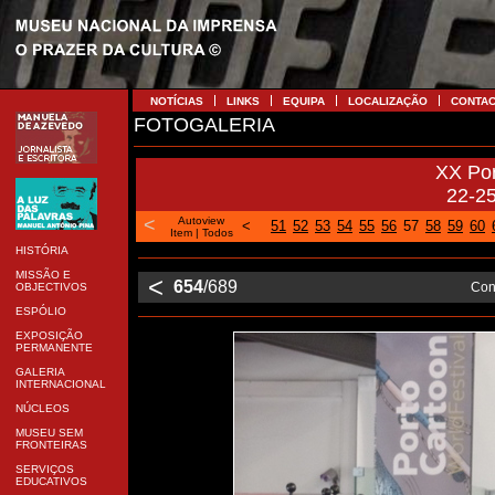
NOTÍCIAS
LINKS
EQUIPA
LOCALIZAÇÃO
CONTA
FOTOGALERIA
XX Po
22-2
<
Autoview
<
51
52
53
54
55
56
57
58
59
60
Item
|
Todos
HISTÓRIA
MISSÃO E
<
654
/689
Con
OBJECTIVOS
ESPÓLIO
EXPOSIÇÃO
PERMANENTE
GALERIA
INTERNACIONAL
NÚCLEOS
MUSEU SEM
FRONTEIRAS
SERVIÇOS
EDUCATIVOS