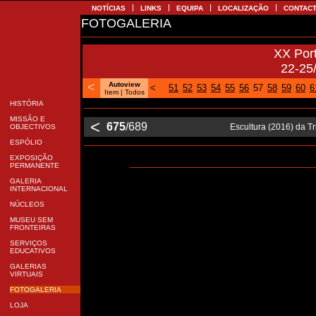
NOTÍCIAS
LINKS
EQUIPA
LOCALIZAÇÃO
CONTAC
FOTOGALERIA
XX Por
22-25
<
Autoview
<
51
52
53
54
55
56
57
58
59
60
6
Item
| Todos
HISTÓRIA
MISSÃO E
<
675
/689
Escultura (2016) da T
OBJECTIVOS
ESPÓLIO
EXPOSIÇÃO
PERMANENTE
GALERIA
INTERNACIONAL
NÚCLEOS
MUSEU SEM
FRONTEIRAS
SERVIÇOS
EDUCATIVOS
GALERIAS
VIRTUAIS
FOTOGALERIA
LOJA