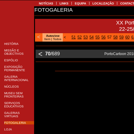
NOTÍCIAS
LINKS
EQUIPA
LOCALIZAÇÃO
CONTA
FOTOGALERIA
XX Po
22-2
<
Autoview
<
51
52
53
54
55
56
57
58
59
60
Item
| Todos
HISTÓRIA
MISSÃO E
<
70
/689
PortoCartoon 201
OBJECTIVOS
ESPÓLIO
EXPOSIÇÃO
PERMANENTE
GALERIA
INTERNACIONAL
NÚCLEOS
MUSEU SEM
FRONTEIRAS
SERVIÇOS
EDUCATIVOS