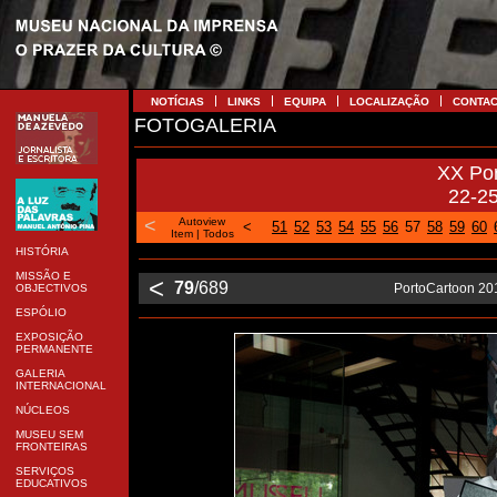
NOTÍCIAS
LINKS
EQUIPA
LOCALIZAÇÃO
CONTA
FOTOGALERIA
XX Po
22-2
<
Autoview
<
51
52
53
54
55
56
57
58
59
60
Item
|
Todos
HISTÓRIA
MISSÃO E
<
79
/689
PortoCartoon 201
OBJECTIVOS
ESPÓLIO
EXPOSIÇÃO
PERMANENTE
GALERIA
INTERNACIONAL
NÚCLEOS
MUSEU SEM
FRONTEIRAS
SERVIÇOS
EDUCATIVOS