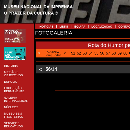
NOTÍCIAS
LINKS
EQUIPA
LOCALIZAÇÃO
CONTA
FOTOGALERIA
Rota do Humor pe
<
Autoview
<
51
52
53
54
55
56
57
58
59
60
Item
|
Todos
HISTÓRIA
<
56
/14
MISSÃO E
OBJECTIVOS
ESPÓLIO
EXPOSIÇÃO
PERMANENTE
GALERIA
INTERNACIONAL
NÚCLEOS
MUSEU SEM
FRONTEIRAS
SERVIÇOS
EDUCATIVOS