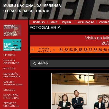
NOTÍCIAS
LINKS
EQUIPA
LOCALIZAÇÃO
CONTA
FOTOGALERIA
Visita da Mi
26/
<
Autoview
<
51
52
53
54
55
56
57
58
59
60
Item
|
Todos
HISTÓRIA
MISSÃO E
<
44
/46
OBJECTIVOS
ESPÓLIO
EXPOSIÇÃO
PERMANENTE
GALERIA
INTERNACIONAL
NÚCLEOS
MUSEU SEM
FRONTEIRAS
SERVIÇOS
EDUCATIVOS