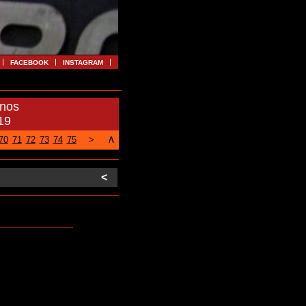
FACEBOOK
INSTAGRAM
anos
19
∧
70
71
72
73
74
75
>
<