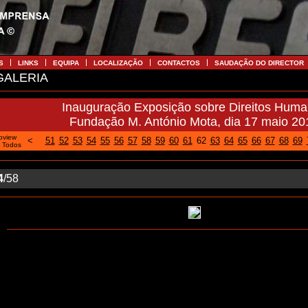
S
LINKS
EQUIPA
LOCALIZAÇÃO
CONTACTOS
SAUDAÇÃO DO DIRECTOR
ALERIA
Inauguração Exposição sobre Direitos Hum
Fundação M. António Mota, dia 17 maio 20
oview
<
51
52
53
54
55
56
57
58
59
60
61
62
63
64
65
66
67
68
69
|
Todos
4
/58