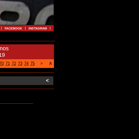
FACEBOOK
INSTAGRAM
anos
19
∧
70
71
72
73
74
75
>
<