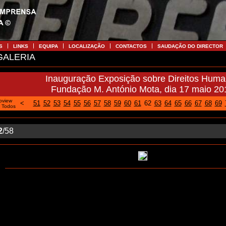
S
LINKS
EQUIPA
LOCALIZAÇÃO
CONTACTOS
SAUDAÇÃO DO DIRECTOR
ALERIA
Inauguração Exposição sobre Direitos Hum
Fundação M. António Mota, dia 17 maio 20
oview
<
51
52
53
54
55
56
57
58
59
60
61
62
63
64
65
66
67
68
69
|
Todos
2
/58