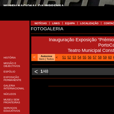
NOTÍCIAS
LINKS
EQUIPA
LOCALIZAÇÃO
CONTA
FOTOGALERIA
Inauguração Exposição “Prémio 
PortoC
Teatro Municipal Cons
<
Autoview
<
51
52
53
54
55
56
57
58
59
60
HISTÓRIA
Item |
Todos
MISSÃO E
OBJECTIVOS
<
1
/48
ESPÓLIO
EXPOSIÇÃO
PERMANENTE
GALERIA
INTERNACIONAL
NÚCLEOS
MUSEU SEM
FRONTEIRAS
SERVIÇOS
EDUCATIVOS