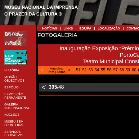
NOTÍCIAS
LINKS
EQUIPA
LOCALIZAÇÃO
CONTA
FOTOGALERIA
Inauguração Exposição “Prémio 
PortoC
Teatro Municipal Cons
<
Autoview
<
51
52
53
54
55
56
57
58
59
60
HISTÓRIA
Item
|
Todos
MISSÃO E
OBJECTIVOS
<
305
/48
ESPÓLIO
EXPOSIÇÃO
PERMANENTE
GALERIA
INTERNACIONAL
NÚCLEOS
MUSEU SEM
FRONTEIRAS
SERVIÇOS
EDUCATIVOS