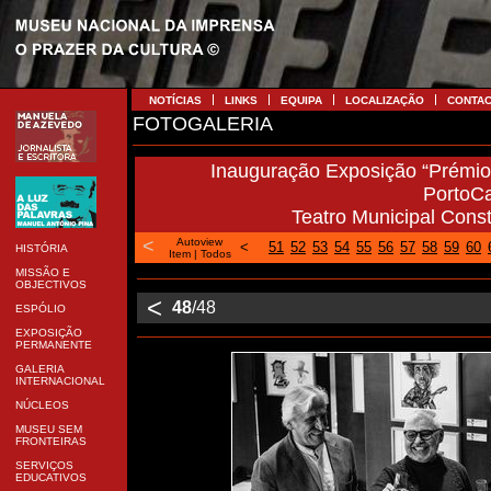
NOTÍCIAS
LINKS
EQUIPA
LOCALIZAÇÃO
CONTA
FOTOGALERIA
Inauguração Exposição “Prémio 
PortoC
Teatro Municipal Cons
<
Autoview
<
51
52
53
54
55
56
57
58
59
60
HISTÓRIA
Item
|
Todos
MISSÃO E
OBJECTIVOS
<
48
/48
ESPÓLIO
EXPOSIÇÃO
PERMANENTE
GALERIA
INTERNACIONAL
NÚCLEOS
MUSEU SEM
FRONTEIRAS
SERVIÇOS
EDUCATIVOS