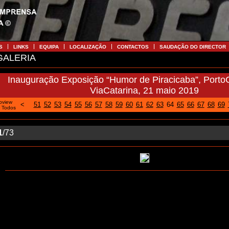
S
LINKS
EQUIPA
LOCALIZAÇÃO
CONTACTOS
SAUDAÇÃO DO DIRECTOR
ALERIA
Inauguração Exposição “Humor de Piracicaba”, Porto
ViaCatarina, 21 maio 2019
oview
<
51
52
53
54
55
56
57
58
59
60
61
62
63
64
65
66
67
68
69
|
Todos
1
/73