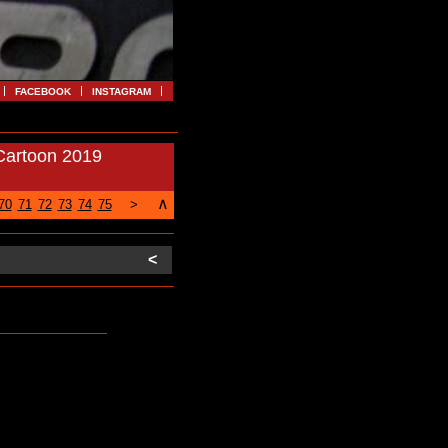
FACEBOOK
INSTAGRAM
Cartoon 2019
∧
70
71
72
73
74
75
>
<