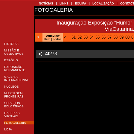
NOTÍCIAS
LINKS
EQUIPA
LOCALIZAÇÃO
CONTA
FOTOGALERIA
Inauguração Exposição “Humor 
ViaCatarin
<
Autoview
<
51
52
53
54
55
56
57
58
59
60
Item
| Todos
HISTÓRIA
MISSÃO E
<
40
/73
OBJECTIVOS
ESPÓLIO
EXPOSIÇÃO
PERMANENTE
GALERIA
INTERNACIONAL
NÚCLEOS
MUSEU SEM
FRONTEIRAS
SERVIÇOS
EDUCATIVOS