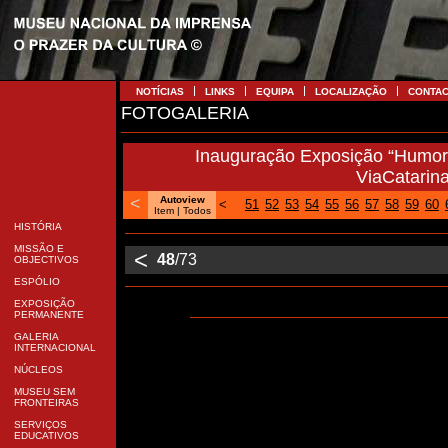
NOTÍCIAS
LINKS
EQUIPA
LOCALIZAÇÃO
CONTA
FOTOGALERIA
Inauguração Exposição “Humor 
ViaCatarin
<
Autoview
<
51
52
53
54
55
56
57
58
59
60
Item
| Todos
HISTÓRIA
MISSÃO E
<
48
/73
OBJECTIVOS
ESPÓLIO
EXPOSIÇÃO
PERMANENTE
GALERIA
INTERNACIONAL
NÚCLEOS
MUSEU SEM
FRONTEIRAS
SERVIÇOS
EDUCATIVOS