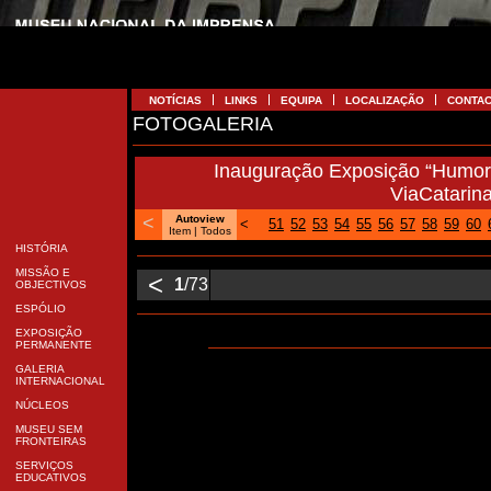
NOTÍCIAS
LINKS
EQUIPA
LOCALIZAÇÃO
CONTA
FOTOGALERIA
Inauguração Exposição “Humor 
ViaCatarin
<
Autoview
<
51
52
53
54
55
56
57
58
59
60
Item
| Todos
HISTÓRIA
MISSÃO E
<
1
/73
OBJECTIVOS
ESPÓLIO
EXPOSIÇÃO
PERMANENTE
GALERIA
INTERNACIONAL
NÚCLEOS
MUSEU SEM
FRONTEIRAS
SERVIÇOS
EDUCATIVOS