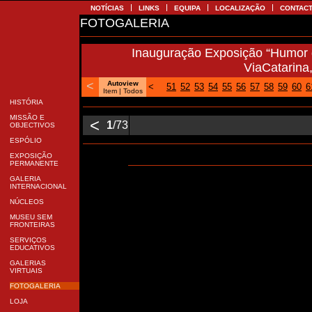
NOTÍCIAS
LINKS
EQUIPA
LOCALIZAÇÃO
CONTA
FOTOGALERIA
Inauguração Exposição “Humor 
ViaCatarin
<
Autoview
<
51
52
53
54
55
56
57
58
59
60
Item |
Todos
HISTÓRIA
MISSÃO E
<
1
/73
OBJECTIVOS
ESPÓLIO
EXPOSIÇÃO
PERMANENTE
GALERIA
INTERNACIONAL
NÚCLEOS
MUSEU SEM
FRONTEIRAS
SERVIÇOS
EDUCATIVOS