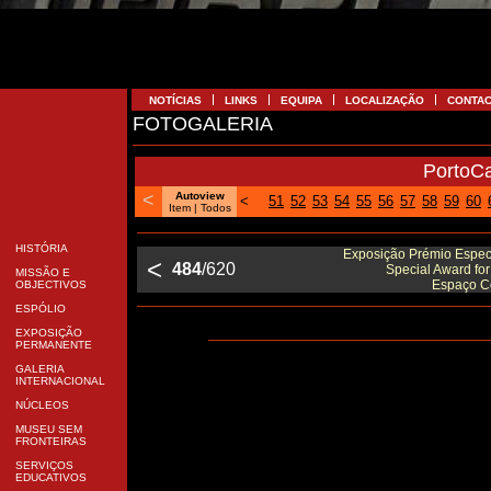
NOTÍCIAS
LINKS
EQUIPA
LOCALIZAÇÃO
CONTA
FOTOGALERIA
PortoC
<
Autoview
<
51
52
53
54
55
56
57
58
59
60
Item |
Todos
HISTÓRIA
Exposição Prémio Especi
<
484
/620
Special Award fo
MISSÃO E
Espaço Co
OBJECTIVOS
ESPÓLIO
EXPOSIÇÃO
PERMANENTE
GALERIA
INTERNACIONAL
NÚCLEOS
MUSEU SEM
FRONTEIRAS
SERVIÇOS
EDUCATIVOS