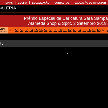
S
LINKS
EQUIPA
LOCALIZAÇÃO
CONTACTOS
SAUDAÇÃO DO DIRECTOR
ALERIA
Prémio Especial de Caricatura Sara Sampa
Alameda Shop & Spot, 2 Setembro 2019
oview
<
51
52
53
54
55
56
57
58
59
60
61
62
63
64
65
66
67
68
69
|
Todos
/73