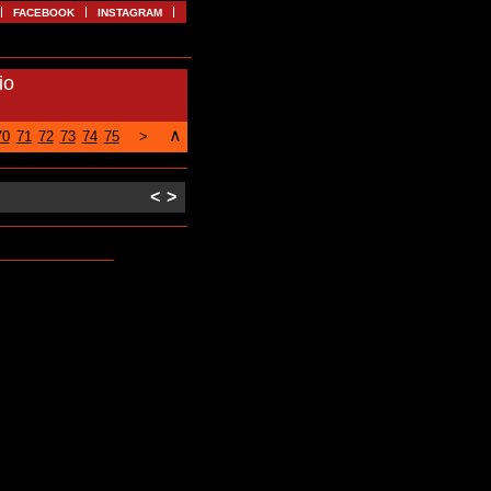
FACEBOOK
INSTAGRAM
io
∧
70
71
72
73
74
75
>
<
>