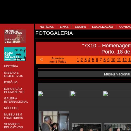
NOTÍCIAS
LINKS
EQUIPA
LOCALIZAÇÃO
CONTA
FOTOGALERIA
“7X10 – Homenagem 
Porto, 18 d
<
Autoview
1
2
3
4
5
6
7
8
9
10
11
12
1
Item
|
Todos
HISTÓRIA
MISSÃO E
Museu Nacional 
OBJECTIVOS
ESPÓLIO
EXPOSIÇÃO
PERMANENTE
GALERIA
INTERNACIONAL
NÚCLEOS
MUSEU SEM
FRONTEIRAS
SERVIÇOS
EDUCATIVOS