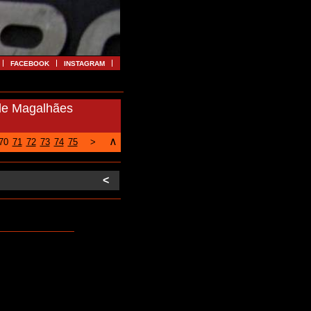
FACEBOOK
INSTAGRAM
 de Magalhães
∧
70
71
72
73
74
75
>
<