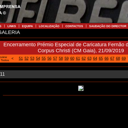
S
LINKS
EQUIPA
LOCALIZAÇÃO
CONTACTOS
SAUDAÇÃO DO DIRECTOR
ALERIA
Encerramento Prémio Especial de Caricatura Fernão
Corpus Christi (CM Gaia), 21/09/2019
oview
<
51
52
53
54
55
56
57
58
59
60
61
62
63
64
65
66
67
68
69
|
Todos
/11