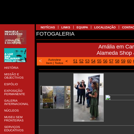
NOTÍCIAS
LINKS
EQUIPA
LOCALIZAÇÃO
CONTA
FOTOGALERIA
Amália em Cari
Alameda Shop &
<
Autoview
<
51
52
53
54
55
56
57
58
59
60
Item
|
Todos
HISTÓRIA
MISSÃO E
OBJECTIVOS
ESPÓLIO
EXPOSIÇÃO
PERMANENTE
GALERIA
INTERNACIONAL
NÚCLEOS
MUSEU SEM
FRONTEIRAS
SERVIÇOS
EDUCATIVOS