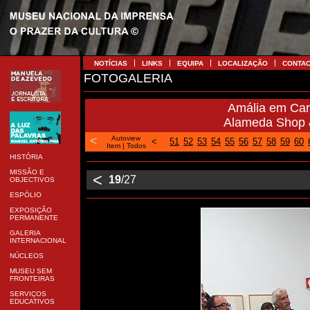
NOTÍCIAS
LINKS
EQUIPA
LOCALIZAÇÃO
CONTA
FOTOGALERIA
Amália em Cari
Alameda Shop &
<
Autoview
<
51
52
53
54
55
56
57
58
59
60
Item
|
Todos
HISTÓRIA
MISSÃO E
<
19
/27
OBJECTIVOS
ESPÓLIO
EXPOSIÇÃO
PERMANENTE
GALERIA
INTERNACIONAL
NÚCLEOS
MUSEU SEM
FRONTEIRAS
SERVIÇOS
EDUCATIVOS