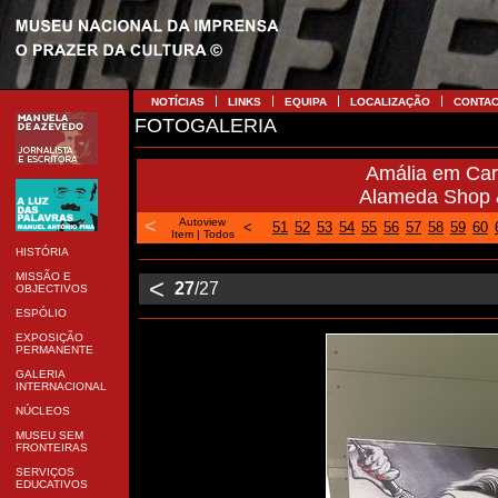
NOTÍCIAS
LINKS
EQUIPA
LOCALIZAÇÃO
CONTA
FOTOGALERIA
Amália em Cari
Alameda Shop &
<
Autoview
<
51
52
53
54
55
56
57
58
59
60
Item
|
Todos
HISTÓRIA
MISSÃO E
<
27
/27
OBJECTIVOS
ESPÓLIO
EXPOSIÇÃO
PERMANENTE
GALERIA
INTERNACIONAL
NÚCLEOS
MUSEU SEM
FRONTEIRAS
SERVIÇOS
EDUCATIVOS