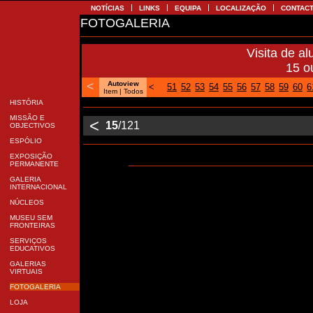
NOTÍCIAS
LINKS
EQUIPA
LOCALIZAÇÃO
CONTA
FOTOGALERIA
Visita de 
15 
<
Autoview
<
51
52
53
54
55
56
57
58
59
60
Item
| Todos
HISTÓRIA
MISSÃO E
<
15
/121
OBJECTIVOS
ESPÓLIO
EXPOSIÇÃO
PERMANENTE
GALERIA
INTERNACIONAL
NÚCLEOS
MUSEU SEM
FRONTEIRAS
SERVIÇOS
EDUCATIVOS