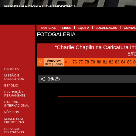
NOTÍCIAS
LINKS
EQUIPA
LOCALIZAÇÃO
CONTA
FOTOGALERIA
“Charlie Chapiln na Caricatura I
5/f
<
Autoview
<
76
77
78
79
80
81
82
83
84
85
8
Item
| Todos
HISTÓRIA
MISSÃO E
<
16
/25
OBJECTIVOS
ESPÓLIO
EXPOSIÇÃO
PERMANENTE
GALERIA
INTERNACIONAL
NÚCLEOS
MUSEU SEM
FRONTEIRAS
SERVIÇOS
EDUCATIVOS