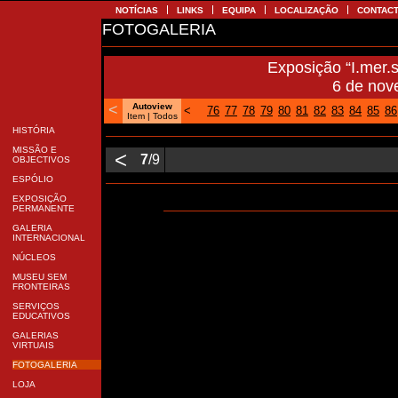
NOTÍCIAS
LINKS
EQUIPA
LOCALIZAÇÃO
CONTAC
FOTOGALERIA
Exposição “I.mer.s
6 de nov
<
Autoview
<
76
77
78
79
80
81
82
83
84
85
86
Item
| Todos
HISTÓRIA
MISSÃO E
<
7
/9
OBJECTIVOS
ESPÓLIO
EXPOSIÇÃO
PERMANENTE
GALERIA
INTERNACIONAL
NÚCLEOS
MUSEU SEM
FRONTEIRAS
SERVIÇOS
EDUCATIVOS
GALERIAS
VIRTUAIS
FOTOGALERIA
LOJA